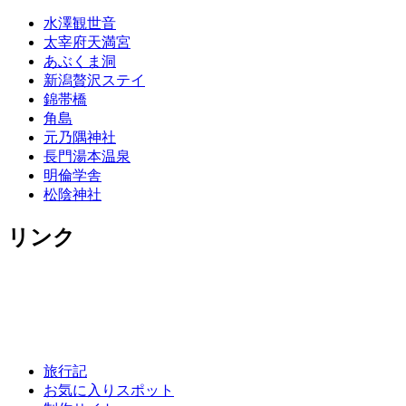
水澤観世音
太宰府天満宮
あぶくま洞
新潟贅沢ステイ
錦帯橋
角島
元乃隅神社
長門湯本温泉
明倫学舎
松陰神社
リンク
旅行記
お気に入りスポット