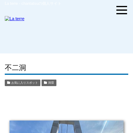
La terre - chantatsuの個人サイト
不二洞
お気に入りスポット
洞窟