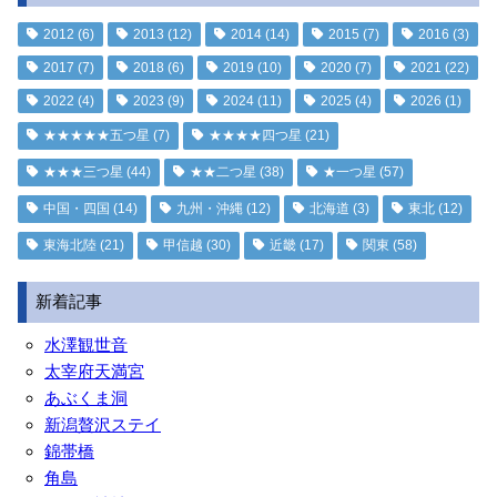
2012
(6)
2013
(12)
2014
(14)
2015
(7)
2016
(3)
2017
(7)
2018
(6)
2019
(10)
2020
(7)
2021
(22)
2022
(4)
2023
(9)
2024
(11)
2025
(4)
2026
(1)
★★★★★五つ星
(7)
★★★★四つ星
(21)
★★★三つ星
(44)
★★二つ星
(38)
★一つ星
(57)
中国・四国
(14)
九州・沖縄
(12)
北海道
(3)
東北
(12)
東海北陸
(21)
甲信越
(30)
近畿
(17)
関東
(58)
新着記事
水澤観世音
太宰府天満宮
あぶくま洞
新潟贅沢ステイ
錦帯橋
角島