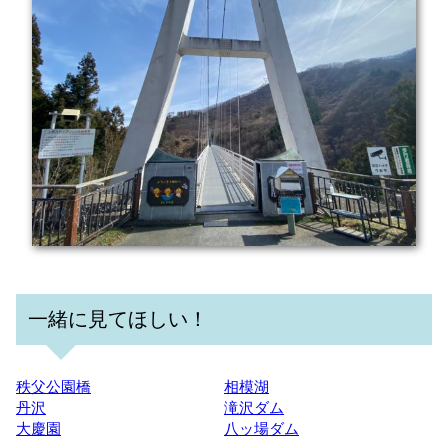
一緒に見てほしい！
秩父公園橋
相模湖
丹沢
滝沢ダム
大慶園
八ッ場ダム