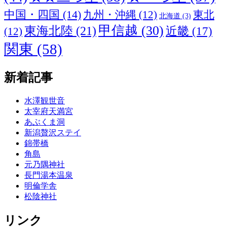
中国・四国
(14)
九州・沖縄
(12)
東北
北海道
(3)
甲信越
(30)
東海北陸
(21)
近畿
(17)
(12)
関東
(58)
新着記事
水澤観世音
太宰府天満宮
あぶくま洞
新潟贅沢ステイ
錦帯橋
角島
元乃隅神社
長門湯本温泉
明倫学舎
松陰神社
リンク