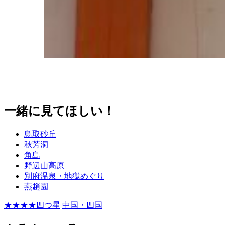
一緒に見てほしい！
鳥取砂丘
秋芳洞
角島
野辺山高原
別府温泉・地獄めぐり
燕趙園
★★★★四つ星
中国・四国