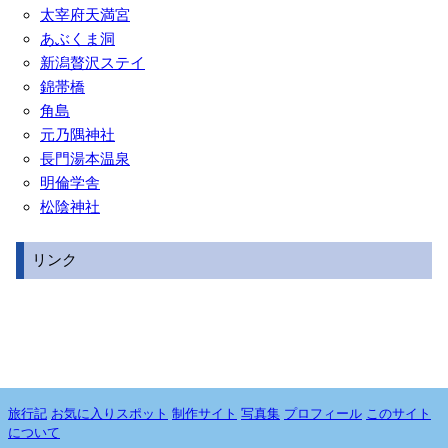
太宰府天満宮
あぶくま洞
新潟贅沢ステイ
錦帯橋
角島
元乃隅神社
長門湯本温泉
明倫学舎
松陰神社
リンク
旅行記
お気に入りスポット
制作サイト
写真集
プロフィール
このサイト
について