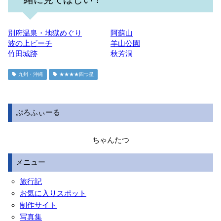
別府温泉・地獄めぐり
阿蘇山
波の上ビーチ
羊山公園
竹田城跡
秋芳洞
九州・沖縄
★★★★四つ星
ぷろふぃーる
ちゃんたつ
メニュー
旅行記
お気に入りスポット
制作サイト
写真集