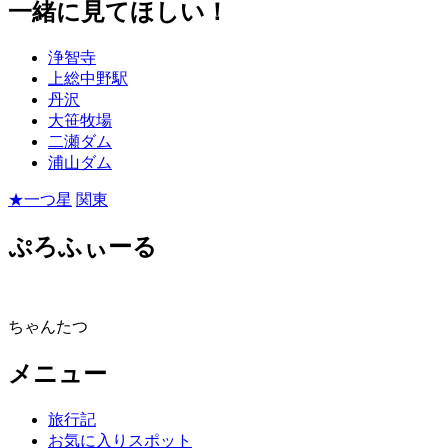
一緒に見てほしい！
浄智寺
上総中野駅
丹沢
大笹牧場
二瀬ダム
浦山ダム
★一つ星
関東
ぷろふぃーる
ちゃんたつ
メニュー
旅行記
お気に入りスポット