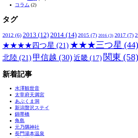
コラム
(2)
タグ
2013
(12)
2014
(14)
2012
(6)
2015
(7)
2017
(7)
2
2016
(3)
★★★三つ星
(44
★★★★四つ星
(21)
関東
(58
甲信越
(30)
北陸
(21)
近畿
(17)
新着記事
水澤観世音
太宰府天満宮
あぶくま洞
新潟贅沢ステイ
錦帯橋
角島
元乃隅神社
長門湯本温泉