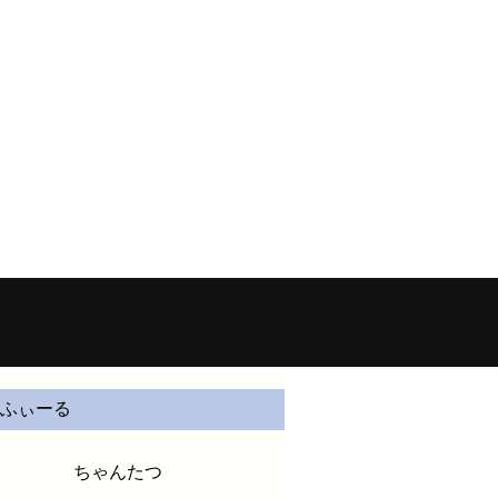
La terre - chantatsuの個人サイト
ふぃーる
ちゃんたつ