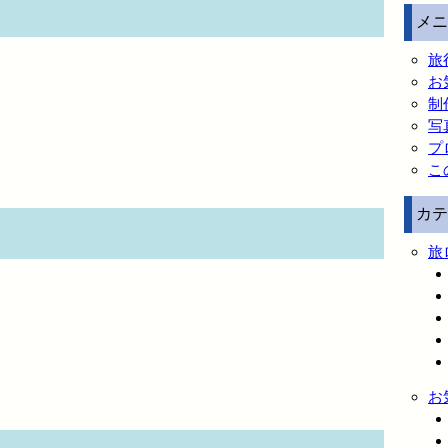
メニ
旅
お
制
写
プ
こ
カテ
旅
お