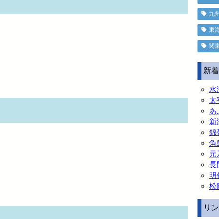
九
東
関
新着
水
太
あ
新
錦
角
元
長
明
松
リン