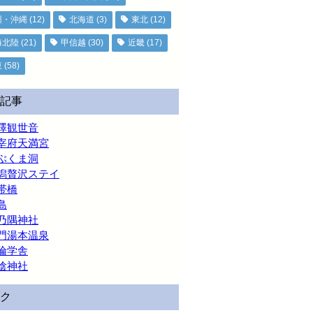
州・沖縄
(12)
北海道
(3)
東北
(12)
海北陸
(21)
甲信越
(30)
近畿
(17)
東
(58)
記事
澤観世音
宰府天満宮
ぶくま洞
潟贅沢ステイ
帯橋
島
乃隅神社
門湯本温泉
倫学舎
陰神社
ク