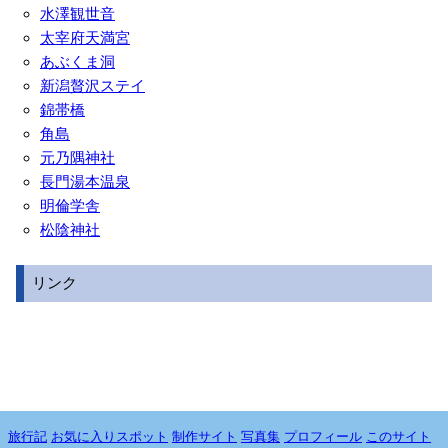
水澤観世音
太宰府天満宮
あぶくま洞
新潟贅沢ステイ
錦帯橋
角島
元乃隅神社
長門湯本温泉
明倫学舎
松陰神社
リンク
旅行記
お気に入りスポット
制作サイト
写真集
プロフィール
このサイト