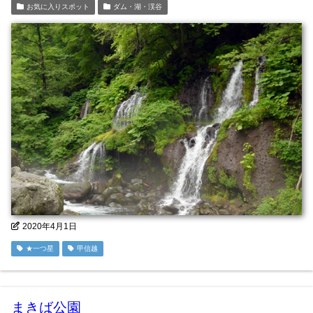
お気に入りスポット
ダム・湖・渓谷
2020年4月1日
★一つ星
甲信越
まきば公園