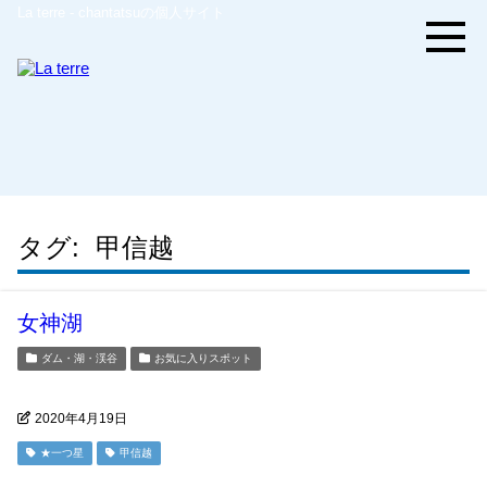
La terre - chantatsuの個人サイト
タグ:
甲信越
女神湖
ダム・湖・渓谷
お気に入りスポット
2020年4月19日
★一つ星
甲信越