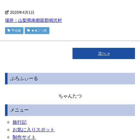
2020年4月1日
場所：山梨県南都留郡鳴沢村
甲信越
★★二つ星
次へ »
ぷろふぃーる
ちゃんたつ
メニュー
旅行記
お気に入りスポット
制作サイト