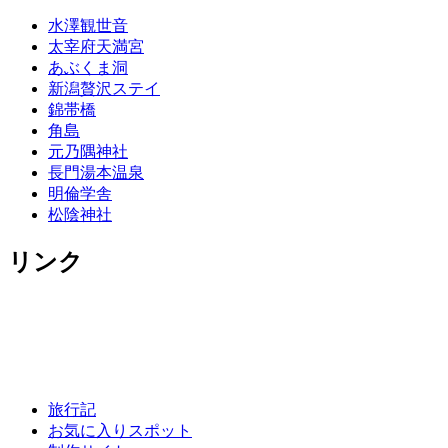
水澤観世音
太宰府天満宮
あぶくま洞
新潟贅沢ステイ
錦帯橋
角島
元乃隅神社
長門湯本温泉
明倫学舎
松陰神社
リンク
旅行記
お気に入りスポット