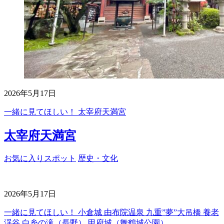
2026年5月17日
一緒に見てほしい！ 太宰府天満宮
太宰府天満宮
お気に入りスポット
歴史・文化
2026年5月17日
一緒に見てほしい！ 小倉城 由布院温泉 九重”夢”大吊橋 養老
渓谷 白糸の滝（長野） 甲府城（舞鶴城公園）