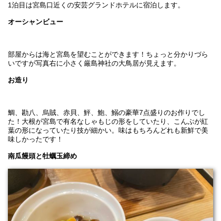
1泊目は宮島口近くの安芸グランドホテルに宿泊します。
オーシャンビュー
部屋からは海と宮島を望むことができます！ちょっと分かりづら
いですが写真右に小さく厳島神社の大鳥居が見えます。
お造り
鯛、勘八、烏賊、赤貝、鮃、鮑、鰯の豪華7点盛りのお作りでし
た！大根が宮島で有名なしゃもじの形をしていたり、こんぶが紅
葉の形になっていたり技が細かい。味はもちろんどれも新鮮で美
味しかったです！
南瓜饅頭と牡蠣玉締め