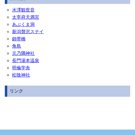
水澤観世音
太宰府天満宮
あぶくま洞
新潟贅沢ステイ
錦帯橋
角島
元乃隅神社
長門湯本温泉
明倫学舎
松陰神社
リンク