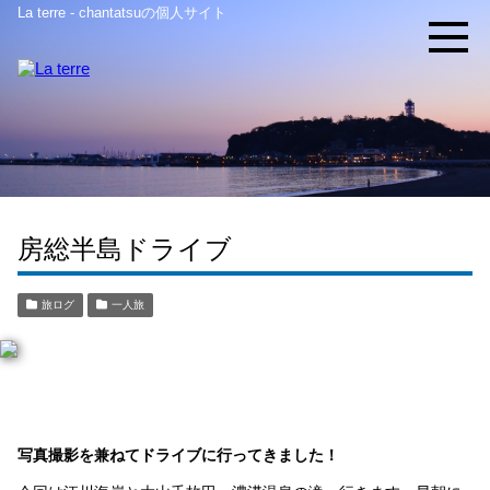
La terre - chantatsuの個人サイト
房総半島ドライブ
旅ログ
一人旅
房総半島
写真撮影を兼ねてドライブに行ってきました！