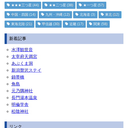
★★★三つ星
(44)
★★二つ星
(38)
★一つ星
(57)
中国・四国
(14)
九州・沖縄
(12)
北海道
(3)
東北
(12)
東海北陸
(21)
甲信越
(30)
近畿
(17)
関東
(58)
新着記事
水澤観世音
太宰府天満宮
あぶくま洞
新潟贅沢ステイ
錦帯橋
角島
元乃隅神社
長門湯本温泉
明倫学舎
松陰神社
リンク