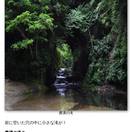
農溝の滝
岩に空いた穴の中に小さな滝が！