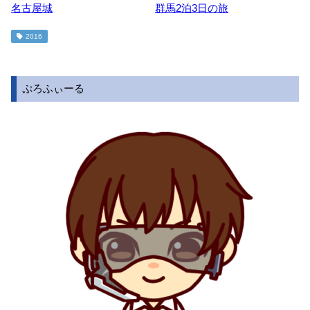
名古屋城
群馬2泊3日の旅
2016
ぷろふぃーる