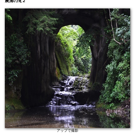
農溝の滝２
アップで撮影