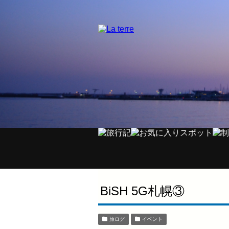
BiSH 5G札幌③
旅ログ
イベント