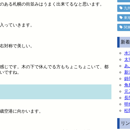
のある札幌の街並みはうまく出来てるなと思います。
九
東
入っていきます。
関
新着
右対称で美しい。
水
太
あ
感じです。木の下で休んでる方もちょこちょこいて、都
いですね。
新
錦
角
元
長
明
松
歳空港に向かいます。
リン