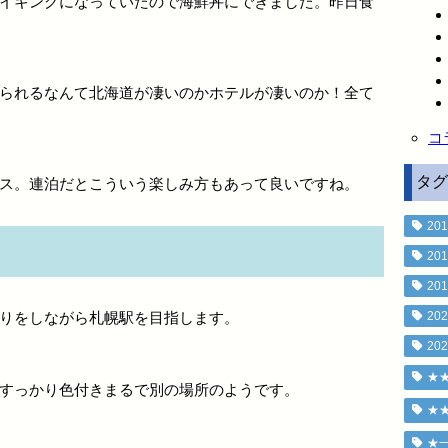
イキングになっていたので海鮮丼にできました。昨日食
られるなんて北海道が凄いのかホテルが凄いのか！全て
コ
タグ
ス。連泊だとこういう楽しみ方もあって良いですね。
201
201
201
りをしながら札幌駅を目指します。
202
202
★
すっかり色付きまるで別の場所のようです。
★
★