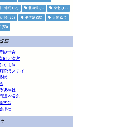
州・沖縄
(12)
北海道
(3)
東北
(12)
海北陸
(21)
甲信越
(30)
近畿
(17)
東
(58)
記事
澤観世音
宰府天満宮
ぶくま洞
潟贅沢ステイ
帯橋
島
乃隅神社
門湯本温泉
倫学舎
陰神社
ク