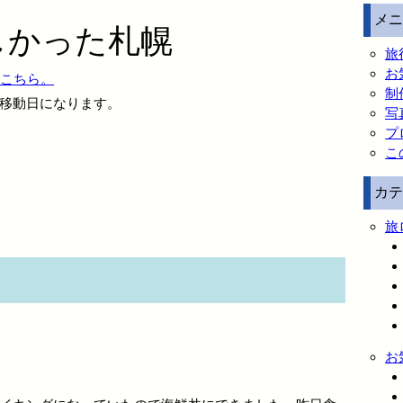
メニ
しかった札幌
旅
お
はこちら。
制
移動日になります。
写
プ
こ
カテ
旅
お