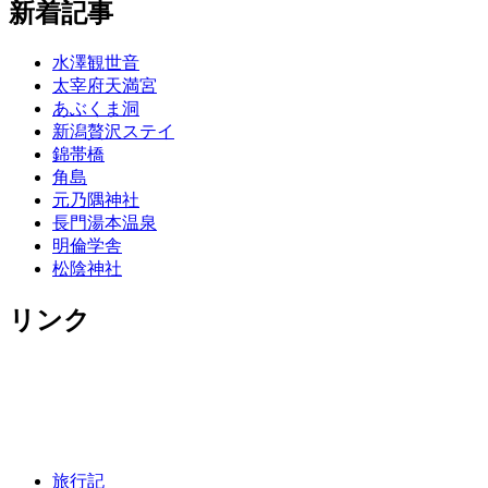
新着記事
水澤観世音
太宰府天満宮
あぶくま洞
新潟贅沢ステイ
錦帯橋
角島
元乃隅神社
長門湯本温泉
明倫学舎
松陰神社
リンク
旅行記