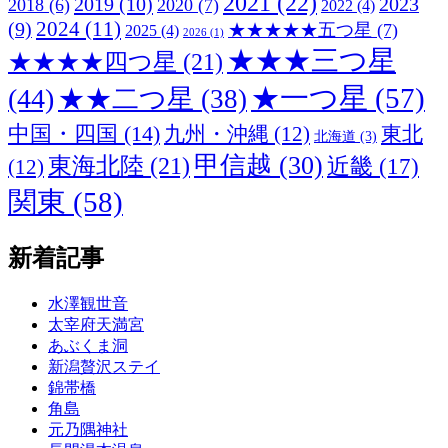
2021
(22)
2019
(10)
2023
2018
(6)
2020
(7)
2022
(4)
2024
(11)
(9)
★★★★★五つ星
(7)
2025
(4)
2026
(1)
★★★三つ星
★★★★四つ星
(21)
★一つ星
(57)
(44)
★★二つ星
(38)
中国・四国
(14)
九州・沖縄
(12)
東北
北海道
(3)
甲信越
(30)
東海北陸
(21)
近畿
(17)
(12)
関東
(58)
新着記事
水澤観世音
太宰府天満宮
あぶくま洞
新潟贅沢ステイ
錦帯橋
角島
元乃隅神社