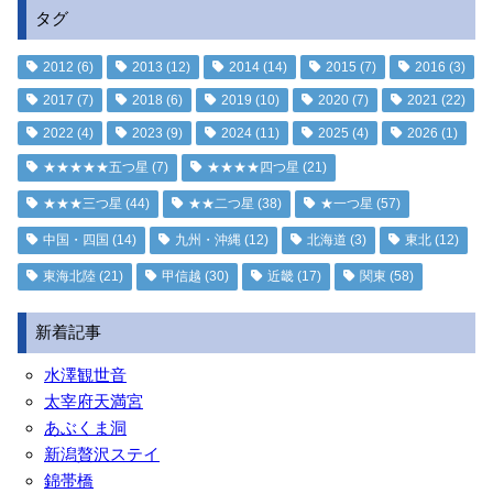
タグ
2012
(6)
2013
(12)
2014
(14)
2015
(7)
2016
(3)
2017
(7)
2018
(6)
2019
(10)
2020
(7)
2021
(22)
2022
(4)
2023
(9)
2024
(11)
2025
(4)
2026
(1)
★★★★★五つ星
(7)
★★★★四つ星
(21)
★★★三つ星
(44)
★★二つ星
(38)
★一つ星
(57)
中国・四国
(14)
九州・沖縄
(12)
北海道
(3)
東北
(12)
東海北陸
(21)
甲信越
(30)
近畿
(17)
関東
(58)
新着記事
水澤観世音
太宰府天満宮
あぶくま洞
新潟贅沢ステイ
錦帯橋