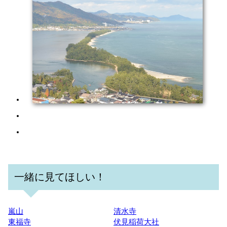
一緒に見てほしい！
嵐山
清水寺
東福寺
伏見稲荷大社