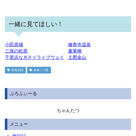
一緒に見てほしい！
小田原城
修善寺温泉
三保の松原
蓬莱橋
千里浜なぎさドライブウェイ
土肥金山
東海北陸
★★二つ星
ぷろふぃーる
ちゃんたつ
メニュー
旅行記