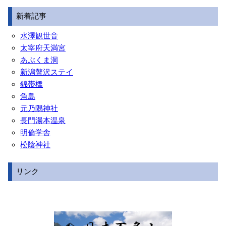
新着記事
水澤観世音
太宰府天満宮
あぶくま洞
新潟贅沢ステイ
錦帯橋
角島
元乃隅神社
長門湯本温泉
明倫学舎
松陰神社
リンク