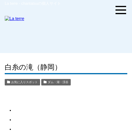
La terre - chantatsuの個人サイト
白糸の滝（静岡）
お気に入りスポット
ダム・湖・渓谷