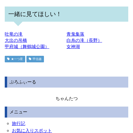
一緒に見てほしい！
吐竜の滝
青鬼集落
大出の吊橋
白糸の滝（長野）
甲府城（舞鶴城公園）
女神湖
★一つ星
甲信越
ぷろふぃーる
ちゃんたつ
メニュー
旅行記
お気に入りスポット