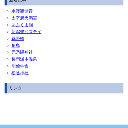
水澤観世音
太宰府天満宮
あぶくま洞
新潟贅沢ステイ
錦帯橋
角島
元乃隅神社
長門湯本温泉
明倫学舎
松陰神社
リンク