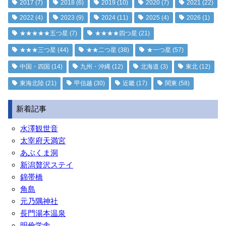
2017
(7)
2018
(6)
2019
(10)
2020
(7)
2021
(22)
2022
(4)
2023
(9)
2024
(11)
2025
(4)
2026
(1)
★★★★★五つ星
(7)
★★★★四つ星
(21)
★★★三つ星
(44)
★★二つ星
(38)
★一つ星
(57)
中国・四国
(14)
九州・沖縄
(12)
北海道
(3)
東北
(12)
東海北陸
(21)
甲信越
(30)
近畿
(17)
関東
(58)
新着記事
水澤観世音
太宰府天満宮
あぶくま洞
新潟贅沢ステイ
錦帯橋
角島
元乃隅神社
長門湯本温泉
明倫学舎