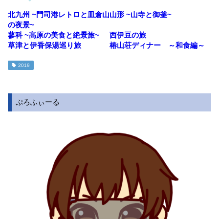
北九州 ~門司港レトロと皿倉山
山形 ~山寺と御釜~
の夜景~
蓼科 ~高原の美食と絶景旅~
西伊豆の旅
草津と伊香保湯巡り旅
椿山荘ディナー ～和食編～
2019
ぷろふぃーる