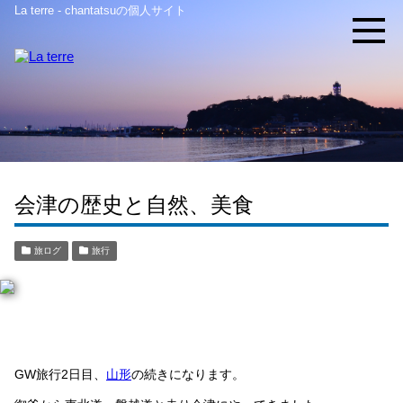
La terre - chantatsuの個人サイト
会津の歴史と自然、美食
旅ログ
旅行
会津
GW旅行2日目、
山形
の続きになります。