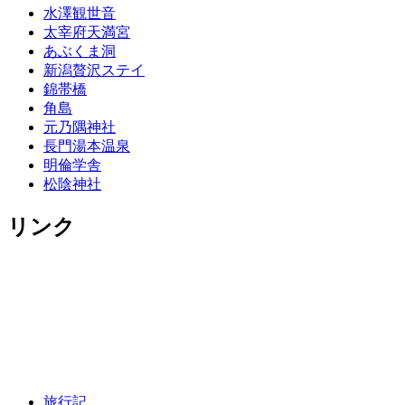
水澤観世音
太宰府天満宮
あぶくま洞
新潟贅沢ステイ
錦帯橋
角島
元乃隅神社
長門湯本温泉
明倫学舎
松陰神社
リンク
旅行記