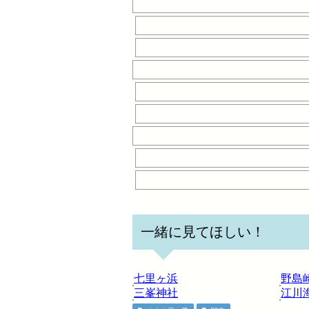
一緒に見てほしい！
七里ヶ浜
野島
三峯神社
江川