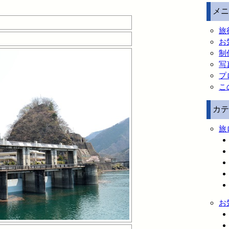
メニ
旅
お
制
写
プ
こ
カテ
旅
お