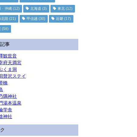
州・沖縄
(12)
北海道
(3)
東北
(12)
海北陸
(21)
甲信越
(30)
近畿
(17)
東
(58)
記事
澤観世音
宰府天満宮
ぶくま洞
潟贅沢ステイ
帯橋
島
乃隅神社
門湯本温泉
倫学舎
陰神社
ク