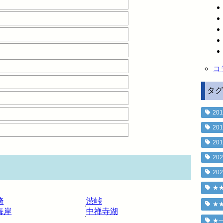
コ
タグ
201
201
201
202
202
★
崎
渋峠
★
海岸
中禅寺湖
★