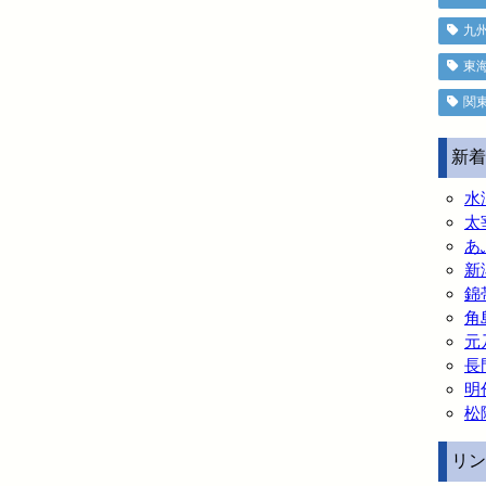
九
東
関
新着
水
太
あ
新
錦
角
元
長
明
松
リン