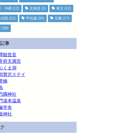
州・沖縄
(12)
北海道
(3)
東北
(12)
海北陸
(21)
甲信越
(30)
近畿
(17)
東
(58)
記事
澤観世音
宰府天満宮
ぶくま洞
潟贅沢ステイ
帯橋
島
乃隅神社
門湯本温泉
倫学舎
陰神社
ク