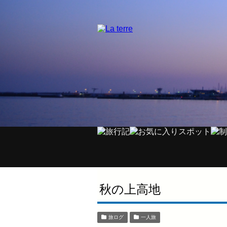
秋の上高地
旅ログ
一人旅