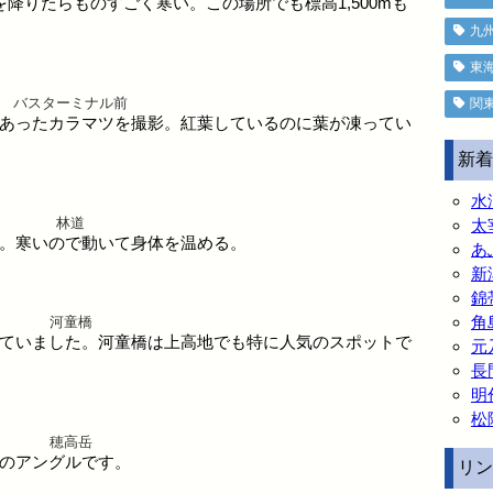
降りたらものすごく寒い。この場所でも標高1,500mも
九
東
バスターミナル前
関
あったカラマツを撮影。紅葉しているのに葉が凍ってい
新着
水
林道
太
。寒いので動いて身体を温める。
あ
新
錦
角
河童橋
ていました。河童橋は上高地でも特に人気のスポットで
元
長
明
松
穂高岳
のアングルです。
リン