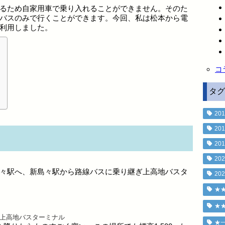
るため自家用車で乗り入れることができません。そのた
バスのみで行くことができます。今回、私は松本から電
利用しました。
コ
タグ
201
201
201
202
々駅へ、新島々駅から路線バスに乗り継ぎ上高地バスタ
202
★
★
上高地バスターミナル
★