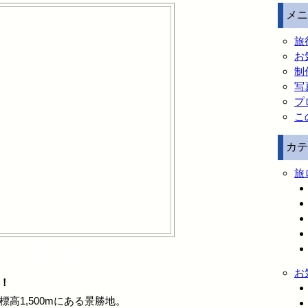
メニ
旅
お
制
写
プ
こ
カテ
旅
上高地
お
！
高1,500mにある景勝地。