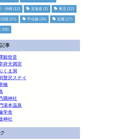
州・沖縄
(12)
北海道
(3)
東北
(12)
海北陸
(21)
甲信越
(30)
近畿
(17)
東
(58)
記事
澤観世音
宰府天満宮
ぶくま洞
潟贅沢ステイ
帯橋
島
乃隅神社
門湯本温泉
倫学舎
陰神社
ク