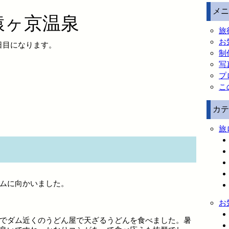
メニ
猿ヶ京温泉
旅
お
3日目になります。
制
写
プ
こ
カテ
旅
ムに向かいました。
お
でダム近くのうどん屋で天ざるうどんを食べました。暑