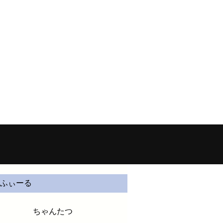
La terre - chantatsuの個人サイト
ふぃーる
ちゃんたつ