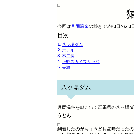
今回は
月岡温泉
の続きで2泊3日の2,
目次
八ッ場ダム
ホテル
不二洞
上野スカイブリッジ
長瀞
八ッ場ダム
月岡温泉を朝に出て群馬県の八ッ場ダ
うどん
到着したのがちょうどお昼時だったの