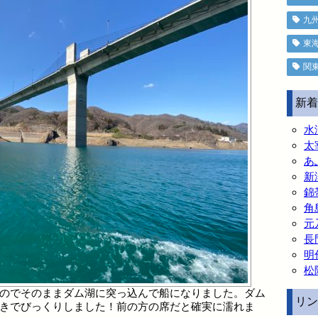
九
東
関
新着
水
太
あ
新
錦
角
元
長
明
松
のでそのままダム湖に突っ込んで船になりました。ダム
リン
きでびっくりしました！前の方の席だと確実に濡れま