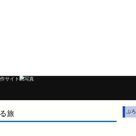
ぷろ
巡る旅