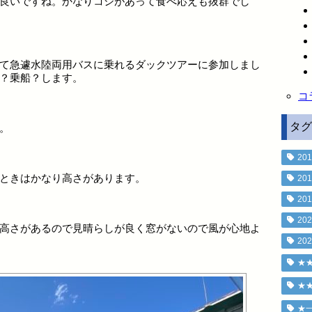
良いですね。かなりコシがあって食べ応えも抜群でし
て急遽水陸両用バスに乗れるダックツアーに参加しまし
？乗船？します。
コ
タグ
。
201
ときはかなり高さがあります。
201
201
202
高さがあるので見晴らしが良く窓がないので風が心地よ
202
★
★
★