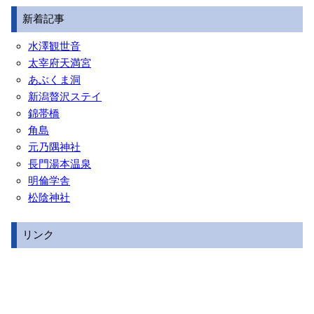
新着記事
水澤観世音
太宰府天満宮
あぶくま洞
新潟贅沢ステイ
錦帯橋
角島
元乃隅神社
長門湯本温泉
明倫学舎
松陰神社
リンク